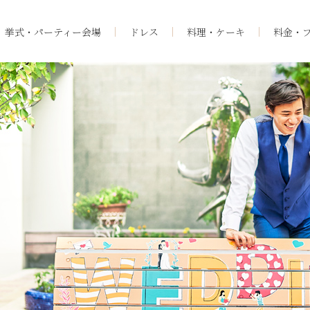
挙式・パーティー会場
ドレス
料理・ケーキ
料金・
料理・ケーキ
OBEの魅力
プロデューサーブログ
ィー会場
卒花さんの声
フェア
ニュース一覧
よくあるご質問
・動画
チャリティー活動につい
サイトマップ