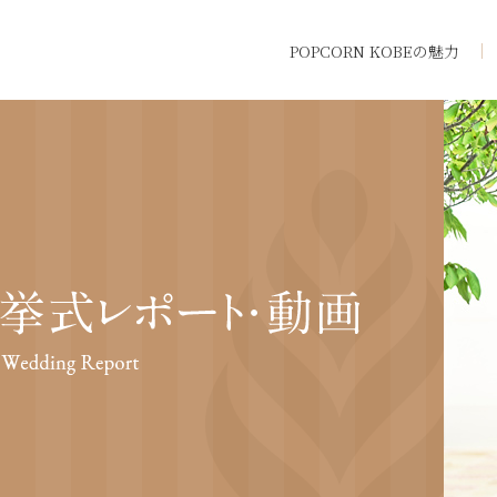
POPCORN KOBEの魅力
トップ
POPCORN K
挙式・パーテ
ウエディング
料金・プラン
挙式レポート
施設紹介
ドレス