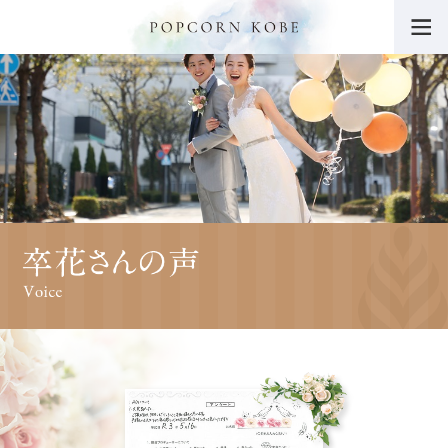
トップ
POPCORN KOBEの魅力
挙式・パーティー会場
ウエディングフェア
料金・プラン
挙式レポート・動画
施設紹介
ドレス
料理・ケーキ
プロデューサーブログ
卒花さんの声
ニュース一覧
よくあるご質問
チャリティー活動につ
いて
サイトマップ