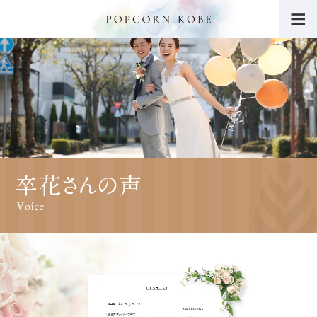
トップ
POPCORN KOBEの魅力
挙式・パーティー会場
ウエディングフェア
料金・プラン
挙式レポート・動画
施設紹介
ドレス
料理・ケーキ
プロデューサーブログ
卒花さんの声
ニュース一覧
よくあるご質問
チャリティー活動につ
いて
サイトマップ