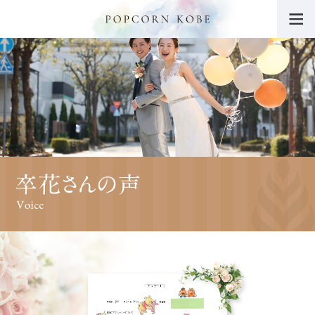
トップ
POPCORN KOBEの魅力
挙式・パーティー会場
ウエディングフェア
料金・プラン
挙式レポート・動画
施設紹介
ドレス
料理・ケーキ
プロデューサーブログ
卒花さんの声
ニュース一覧
よくあるご質問
チャリティー活動につ
いて
サイトマップ