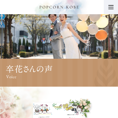
トップ
POPCORN KOBEの魅力
挙式・パーティー会場
ウエディングフェア
料金・プラン
挙式レポート・動画
施設紹介
ドレス
料理・ケーキ
プロデューサーブログ
卒花さんの声
ニュース一覧
よくあるご質問
チャリティー活動につ
いて
サイトマップ