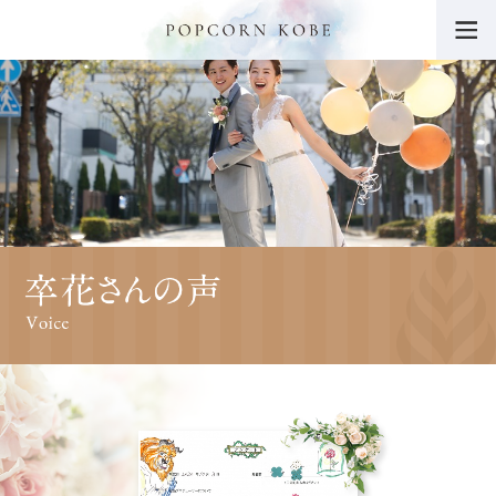
トップ
POPCORN KOBEの魅力
挙式・パーティー会場
ウエディングフェア
料金・プラン
挙式レポート・動画
施設紹介
ドレス
料理・ケーキ
プロデューサーブログ
卒花さんの声
ニュース一覧
よくあるご質問
チャリティー活動につ
いて
サイトマップ