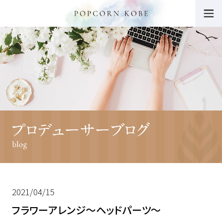
トップ
POPCORN KOBEの魅力
挙式・パーティー会場
ウエディングフェア
料金・プラン
挙式レポート・動画
施設紹介
ドレス
料理・ケーキ
プロデューサーブログ
卒花さんの声
ニュース一覧
よくあるご質問
チャリティー活動につ
いて
2021/04/15
フラワーアレンジ～ヘッドパーツ～
サイトマップ