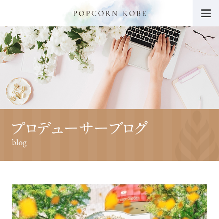
トップ
POPCORN KOBEの魅力
挙式・パーティー会場
ウエディングフェア
料金・プラン
挙式レポート・動画
施設紹介
ドレス
料理・ケーキ
プロデューサーブログ
卒花さんの声
ニュース一覧
よくあるご質問
チャリティー活動につ
いて
サイトマップ