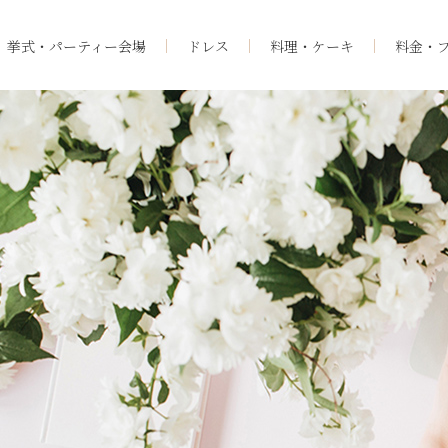
挙式・パーティー会場
ドレス
料理・ケーキ
料金・
料理・ケーキ
OBEの魅力
プロデューサーブログ
ィー会場
卒花さんの声
フェア
ニュース一覧
よくあるご質問
・動画
チャリティー活動につい
サイトマップ