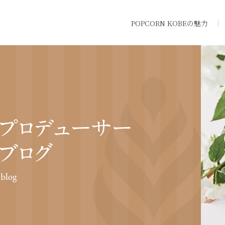
POPCORN KOBEの魅力
トップ
POPCORN K
挙式・パーテ
ウエディング
料金・プラン
挙式レポート
施設紹介
ドレス